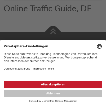
Online Traffic Guide, DE
Copyright © 2026 ZENEC
Impressum
,
Legal notice
Datenschutz
,
Privacy policy
YouTube
,
Facebook
Dokumente zur Produktkonformität
,
Product Compliance
Documents