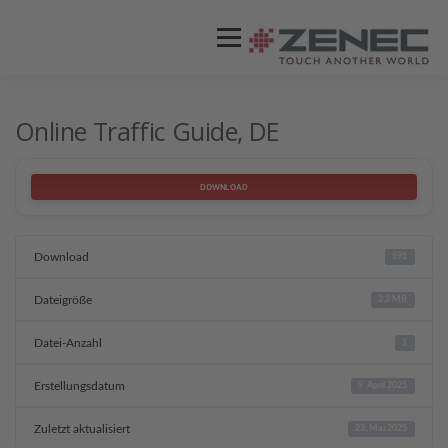
Menü
ZENEC
PRODUKTE
VIDEOS
Online Traffic Guide, DE
STORES / HÄNDLER
SUPPORT
DOWNLOAD
Download
591
Dateigröße
2.2 MB
Datei-Anzahl
1
Erstellungsdatum
9. April 2025
Zuletzt aktualisiert
23. Mai 2025