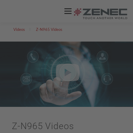
Menü
Videos
I
Z-N965 Videos
ZENEC
PRODUKTE
VIDEOS
STORES / HÄNDLER
SUPPORT
DEUTSCH
Englisch
Z-N965 Videos