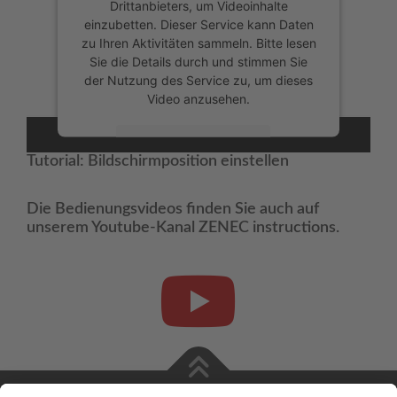
Drittanbieters, um Videoinhalte
einzubetten. Dieser Service kann Daten
zu Ihren Aktivitäten sammeln. Bitte lesen
Sie die Details durch und stimmen Sie
der Nutzung des Service zu, um dieses
Video anzusehen.
Mehr Informationen
Tutorial: Bildschirmposition einstellen
Akzeptieren
Die Bedienungsvideos finden Sie auch auf
powered by
Usercentrics Consent
unserem Youtube-Kanal ZENEC instructions.
Management Platform