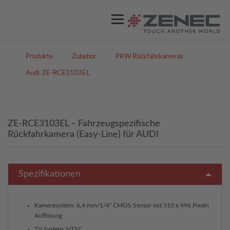
Menü
Produkte
I
Zubehör
I
PKW Rückfahrkameras
I
ZENEC
PRODUKTE
VIDEOS
Audi: ZE-RCE3103EL
STORES / HÄNDLER
SUPPORT
ZE-RCE3103EL – Fahrzeugspezifische
Rückfahrkamera (Easy-Line) für AUDI
DEUTSCH
Englisch
Spezifikationen
Kamerasystem: 6,4 mm/1/4“ CMOS Sensor mit 510 x 496 Pixeln
Auflösung
TV System: NTSC