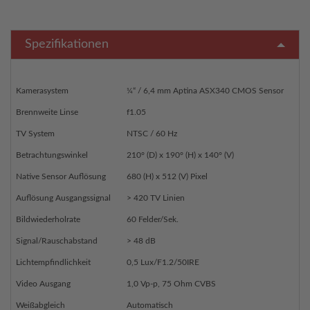
Spezifikationen
Kamerasystem
¼“ / 6,4 mm Aptina ASX340 CMOS Sensor
Brennweite Linse
f1.05
TV System
NTSC / 60 Hz
Betrachtungswinkel
210° (D) x 190° (H) x 140° (V)
Native Sensor Auflösung
680 (H) x 512 (V) Pixel
Auflösung Ausgangssignal
> 420 TV Linien
Bildwiederholrate
60 Felder/Sek.
Signal/Rauschabstand
> 48 dB
Lichtempfindlichkeit
0,5 Lux/F1.2/50IRE
Video Ausgang
1,0 Vp-p, 75 Ohm CVBS
Weißabgleich
Automatisch