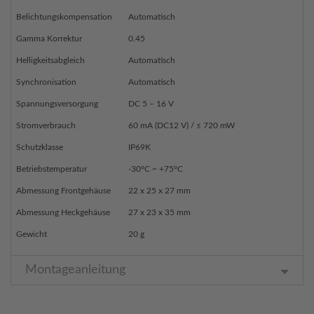
Belichtungskompensation
Automatisch
Gamma Korrektur
0.45
Helligkeitsabgleich
Automatisch
Synchronisation
Automatisch
Spannungsversorgung
DC 5 – 16 V
Stromverbrauch
60 mA (DC12 V) / ≤ 720 mW
Schutzklasse
IP69K
Betriebstemperatur
-30°C ~ +75°C
Abmessung Frontgehäuse
22 x 25 x 27 mm
Abmessung Heckgehäuse
27 x 23 x 35 mm
Gewicht
20 g
Montageanleitung