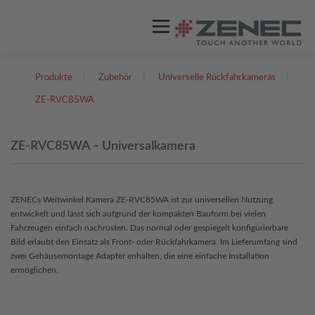
Menü
Produkte
I
Zubehör
I
Universelle Rückfahrkameras
I
ZENEC
PRODUKTE
VIDEOS
ZE-RVC85WA
STORES / HÄNDLER
SUPPORT
ZE-RVC85WA – Universalkamera
DEUTSCH
ZENECs Weitwinkel Kamera ZE-RVC85WA ist zur universellen Nutzung
entwickelt und lässt sich aufgrund der kompakten Bauform bei vielen
Englisch
Fahrzeugen einfach nachrüsten. Das normal oder gespiegelt konfigurierbare
Bild erlaubt den Einsatz als Front- oder Rückfahrkamera. Im Lieferumfang sind
zwei Gehäusemontage Adapter enhalten, die eine einfache Installation
ermöglichen.