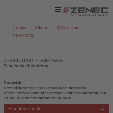
Menü
Produkte
I
Zubehör
I
DAB+ Antennen
I
ZENEC
PRODUKTE
VIDEOS
Z-EACC-DAB1
STORES / HÄNDLER
SUPPORT
Z-EACC-DAB1 – DAB+ Folien
Scheibenklebeantenne
DEUTSCH
Englisch
Praxisvorteile
Aktive Folienantenne zur Klebe-Montage an der Innenseite der
Windschutzscheibe: Aufgrund der schwarzen Färbung des Antennendrahts in
der Folie ist die montierte Antenne sehr unauffällig.
Hauptmerkmale