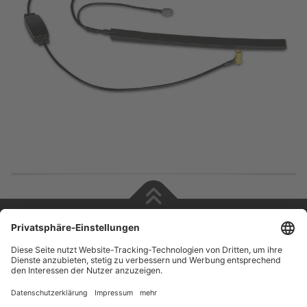
Copyright © 2026 ZENEC
Impressum
,
Legal notice
Datenschutz
,
Privacy policy
YouTube
,
Facebook
Dokumente zur Produktkonformität
,
Product Compliance