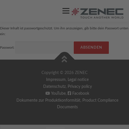
Menü
Dieser Inhalt ist passwortgeschützt. Um ihn anzuzeigen, gib bitte dein Passwort unten
ZENEC
PRODUKTE
VIDEOS
ein:
Passwort:
STORES / HÄNDLER
SUPPORT
Copyright © 2026 ZENEC
DEUTSCH
Impressum
,
Legal notice
Datenschutz
,
Privacy policy
Englisch
YouTube
,
Facebook
Dokumente zur Produktkonformität
,
Product Compliance
Documents