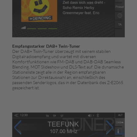
Empfangsstarker DAB+ Twin-Tuner
Der DAB+ Twin-Tuner überzeugt mit seinem stabilen
Digitalradioempfang und wartet mit diversen
Komfortfunktionen wie FM-DAB und DAB-DAB Seamless
Blending, MOT Slideshow und DLS-Text auf. Die dynamische
Stationsliste zeigt alle in der Region empfangbaren
Stationen zur Di­rekt­­auswahl an, einschließlich des
passenden Sender­logos, das in der Datenbank des Z-E2065
gespeichert ist.