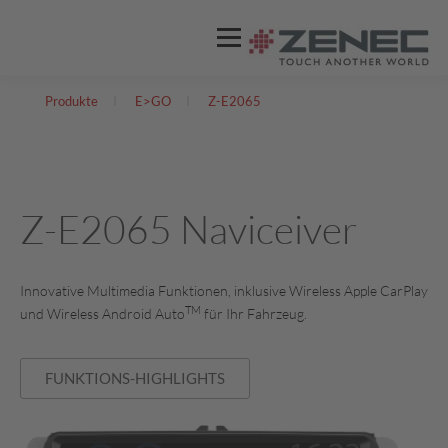
Menü
Produkte
I
E>GO
I
Z-E2065
ZENEC
PRODUKTE
VIDEOS
STORES / HÄNDLER
SUPPORT
Z-E2065 Naviceiver
DEUTSCH
Innovative Multimedia Funktionen, inklusive Wireless Apple CarPlay
TM
und Wireless Android Auto
für Ihr Fahrzeug.
Englisch
FUNKTIONS-HIGHLIGHTS