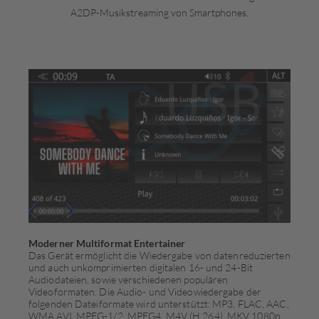
A2DP-Musikstreaming von Smartphones.
Moderner Multiformat Entertainer
Das Gerät ermöglicht die Wiedergabe von datenreduzierten
und auch unkomprimierten digitalen 16- und 24-Bit
Audiodateien, sowie verschiedenen populären
Videoformaten. Die Audio- und Videowiedergabe der
folgenden Dateiformate wird unterstützt: MP3, FLAC, AAC,
WMA,AVI, MPEG-1/2, MPEG4, M4V (H.264), MKV 1080p,