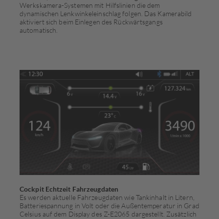
Werkskamera-Systemen mit Hilfslinien die dem
dynamischen Lenkwinkeleinschlag folgen. Das Kamerabild
aktiviert sich beim Einlegen des Rückwärtsgangs
automatisch.
Cockpit Echtzeit Fahrzeugdaten
Es werden aktuelle Fahrzeugdaten wie Tankinhalt in Litern,
Batteriespannung in Volt oder die Außentemperatur in Grad
Celsius auf dem Display des Z-E2065 dargestellt. Zusätzlich