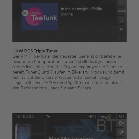
UKW RDS Triple-Tuner
Der FM Triple-Tuner der neuesten Generation bietet eine
besondere Konfiguration: Tuner 1 stellt die dynamische
Senderliste mit allen in der Region empfangbaren Sendern
bereit. Tuner 2 und 3 laufen im Diversity-Modus und damit
optimal auf die Diversity-Systeme der Zielfahrzeuge
eingestellt. Der Z-E2065 verfügt über eine Datenbank mit
den Radiostations-Logos für ganz Europa.