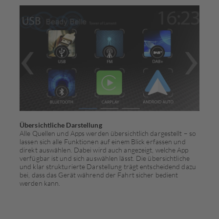
Übersichtliche Darstellung
Alle Quellen und Apps werden übersichtlich dargestellt – so
lassen sich alle Funktionen auf einem Blick erfassen und
direkt auswählen. Dabei wird auch angezeigt, welche App
verfügbar ist und sich auswählen lässt. Die übersichtliche
und klar strukturierte Darstellung trägt entscheidend dazu
bei, dass das Gerät während der Fahrt sicher bedient
werden kann.