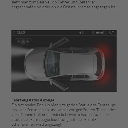
sieht man zum Beispiel, ob Fahrer und Beifahrer
angeschnallt sind oder ob die Feststellbremse angezogen ist.
Fahrzeugstatus Anzeige
Ein optionales Pop-Up Menü zeigt den Status des Fahrzeugs
bzw. der Sensoren an und warnt vor geöffneten Türen oder
vor offenem Kofferraumdeckel / Motorhaube. Auch der
Status der Fahrzeugbeleuchtung, z.B. der Front-
Scheinwerfer, wird angezeigt.