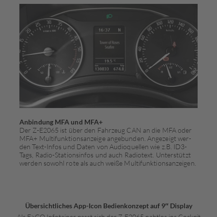
Anbindung MFA und MFA+
Der Z-E2065 ist über den Fahrzeug CAN an die MFA oder
MFA+ Multifunktionsanzeige angebunden. Angezeigt wer­­
den Text-Infos und Daten von Audioquellen wie z.B. ID3-
Tags, Radio-Stationsinfos und auch Radiotext. Un­ter­stützt
werden sowohl rote als auch weiße Multi­funk­tions­­anzeigen.
Übersichtliches App-Icon Bedienkonzept auf 9″ Display
Als E>GO Infotainer passt sich der Z-E2065 nahtlos ins Cockpit