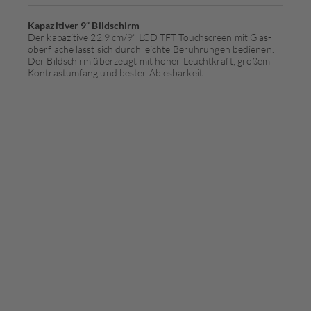
Kapazitiver 9“ Bildschirm
Der kapazitive 22,9 cm/9“ LCD TFT Touchscreen mit Glas­
oberfläche lässt sich durch leichte Berührungen bedie­nen.
Der Bildschirm überzeugt mit hoher Leuchtkraft, großem
Kontrastumfang und bester Ablesbarkeit.
Innovative Multimedia Funktionen, Apple CarPay und Android
TM
Auto
für VAG Fahrzeuge
Der Z-E2065 ist ein moderner E>GO Infotainer der 6.
Generation, gezielt entwickelt für VW, Seat und Škoda Modelle
aus den Baujahren 2003 bis 2014 bzw. 2021. Der Z-E2065 ist via
Fahrzeug CAN mit der Bordelektronik vernetzt und unterstützt
die in den VAG Fahrzeugen ab Werk vorhandenen
Komfortfunktionen, wie z.B. MFA/MFA+, Multifunktionslenkrad,
OPS und Climatronic Anzeige, inklusive der Anbindung von
Werks-Aktivsoundsystemen.