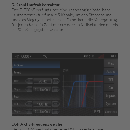
5-Kanal Laufzeitkorrektur
Der Z-E2065 verfügt über eine unabhängig einstellbare
Laufzeitkorrektur für alle 5 Kanäle, um den Stereosound
und das Staging zu optimieren. Dabei kann die Verzögerung
für jeden Kanal in Zentimetern oder in Millisekunden mit bis
zu 20 mS eingegeben werden.
DSP Aktiv-Frequenzweiche
Der Z-E2065 verfügt über eine DSP-basierte aktive