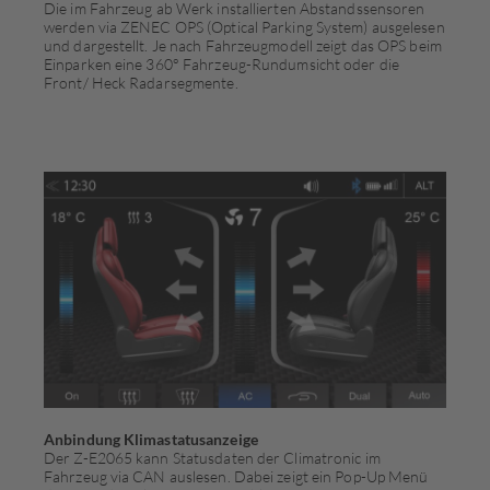
Die im Fahrzeug ab Werk installierten Abstandssensoren
werden via ZENEC OPS (Optical Parking System) ausgelesen
und dargestellt. Je nach Fahrzeugmodell zeigt das OPS beim
Einparken eine 360° Fahrzeug-Rundumsicht oder die
Front/ Heck Radarsegmente.
Anbindung Klimastatusanzeige
Der Z-E2065 kann Statusdaten der Climatronic im
Fahrzeug via CAN auslesen. Dabei zeigt ein Pop-Up Menü