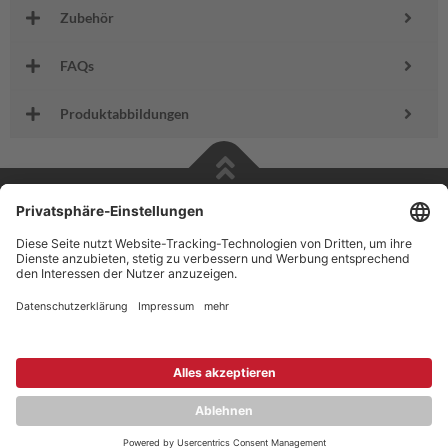
Zubehör
FAQs
Produktabbildungen
Copyright © 2026 ZENEC
Impressum
,
Legal notice
Datenschutz
,
Privacy policy
YouTube
,
Facebook
Dokumente zur Produktkonformität
,
Product Compliance
Documents
Deutsch
Englisch