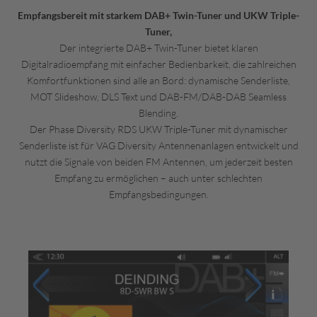
Empfangsbereit mit starkem DAB+ Twin-Tuner und UKW Triple-
Tuner,
Der integrierte DAB+ Twin-Tuner bietet klaren
Digitalradioempfang mit einfacher Bedienbarkeit, die zahlreichen
Komfortfunktionen sind alle an Bord: dynamische Senderliste,
MOT Slideshow, DLS Text und DAB-FM/DAB-DAB Seamless
Blending.
Der Phase Diversity RDS UKW Triple-Tuner mit dynamischer
Senderliste ist für VAG Diversity Antennenanlagen entwickelt und
nutzt die Signale von beiden FM Antennen, um jederzeit besten
Empfang zu ermöglichen – auch unter schlechten
Empfangsbedingungen.