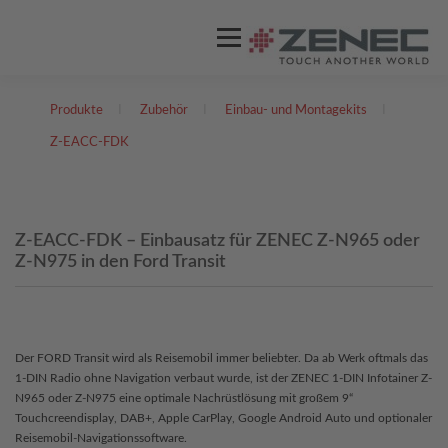
Menü
Produkte
I
Zubehör
I
Einbau- und Montagekits
I
ZENEC
PRODUKTE
VIDEOS
Z-EACC-FDK
STORES / HÄNDLER
SUPPORT
Z-EACC-FDK – Einbausatz für ZENEC Z-N965 oder
Z-N975 in den Ford Transit
DEUTSCH
Englisch
Der FORD Transit wird als Reisemobil immer beliebter. Da ab Werk oftmals das
1-DIN Radio ohne Navigation verbaut wurde, ist der ZENEC 1-DIN Infotainer Z-
N965 oder Z-N975 eine optimale Nachrüstlösung mit großem 9“
Touchcreendisplay, DAB+, Apple CarPlay, Google Android Auto und optionaler
Reisemobil-Navigationssoftware.