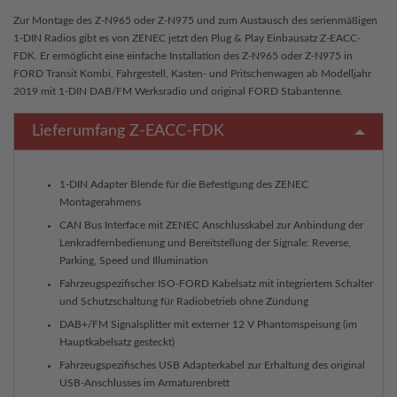
Zur Montage des Z-N965 oder Z-N975 und zum Austausch des serienmäßigen
1-DIN Radios gibt es von ZENEC jetzt den Plug & Play Einbausatz Z-EACC-
FDK. Er ermöglicht eine einfache Installation des Z-N965 oder Z-N975 in
FORD Transit Kombi, Fahrgestell, Kasten- und Pritschenwagen ab Modelljahr
2019 mit 1-DIN DAB/FM Werksradio und original FORD Stabantenne.
Lieferumfang Z-EACC-FDK
1-DIN Adapter Blende für die Befestigung des ZENEC
Montagerahmens
CAN Bus Interface mit ZENEC Anschlusskabel zur Anbindung der
Lenkradfernbedienung und Bereitstellung der Signale: Reverse,
Parking, Speed und Illumination
Fahrzeugspezifischer ISO-FORD Kabelsatz mit integriertem Schalter
und Schutzschaltung für Radiobetrieb ohne Zündung
DAB+/FM Signalsplitter mit externer 12 V Phantomspeisung (im
Hauptkabelsatz gesteckt)
Fahrzeugspezifisches USB Adapterkabel zur Erhaltung des original
USB-Anschlusses im Armaturenbrett