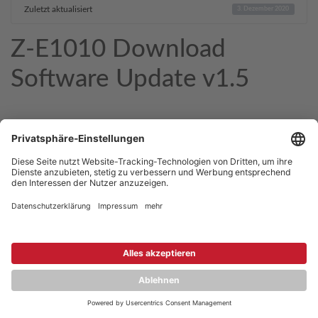
Zuletzt aktualisiert
3. Dezember 2020
Z-E1010 Download
Software Update v1.5
Copyright © 2026 ZENEC
Impressum
,
Legal notice
Datenschutz
,
Privacy policy
YouTube
,
Facebook
Dokumente zur Produktkonformität
,
Product Compliance
Documents