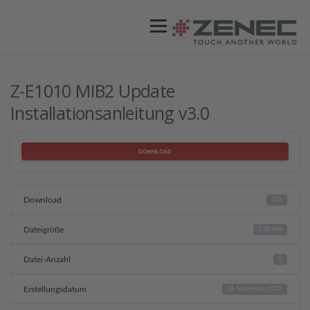
Menü
ZENEC
PRODUKTE
VIDEOS
Z-E1010 MIB2 Update
Installationsanleitung v3.0
STORES / HÄNDLER
SUPPORT
DOWNLOAD
Download
172
Dateigröße
1.58 MB
Datei-Anzahl
1
Erstellungsdatum
24. November 2021