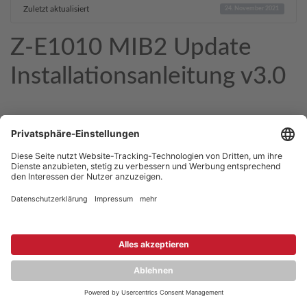
Zuletzt aktualisiert
24. November 2021
Z-E1010 MIB2 Update
Installationsanleitung v3.0
Copyright © 2026 ZENEC
Impressum
,
Legal notice
Datenschutz
,
Privacy policy
YouTube
,
Facebook
Dokumente zur Produktkonformität
,
Product Compliance
Documents