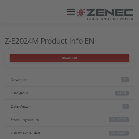
Menü
ZENEC
PRODUKTE
VIDEOS
Z-E2024M Product Info EN
STORES / HÄNDLER
SUPPORT
DOWNLOAD
Download
95
Dateigröße
1.3 MB
Datei-Anzahl
1
Erstellungsdatum
17. Juli 2024
Zuletzt aktualisiert
17. Juli 2024