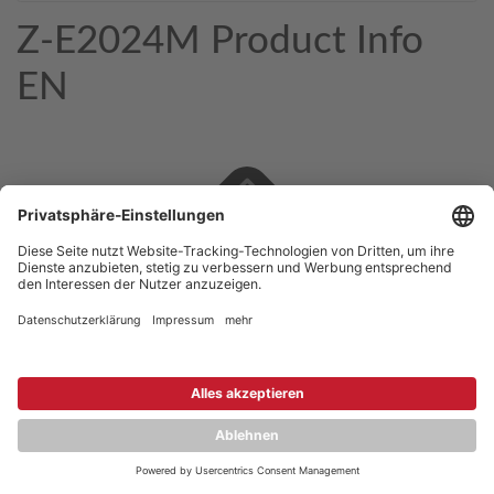
Z-E2024M Product Info
EN
Copyright © 2026 ZENEC
Impressum
,
Legal notice
Datenschutz
,
Privacy policy
YouTube
,
Facebook
Dokumente zur Produktkonformität
,
Product Compliance
Documents