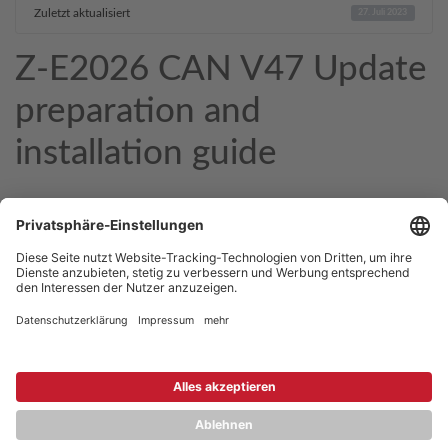
Zuletzt aktualisiert
27. Juli 2023
Z-E2026 CAN V47 Update
preparation and
installation guide
Copyright © 2026 ZENEC
Impressum
,
Legal notice
Datenschutz
,
Privacy policy
YouTube
,
Facebook
Dokumente zur Produktkonformität
,
Product Compliance
Documents