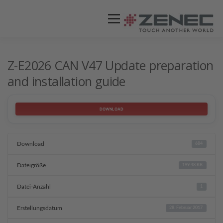
Menü
ZENEC
PRODUKTE
VIDEOS
Z-E2026 CAN V47 Update preparation
and installation guide
STORES / HÄNDLER
SUPPORT
DOWNLOAD
Download
684
Dateigröße
199.48 KB
Datei-Anzahl
1
Erstellungsdatum
28. Februar 2017