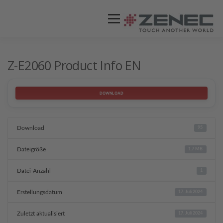
Menü
ZENEC
PRODUKTE
VIDEOS
Z-E2060 Product Info EN
STORES / HÄNDLER
SUPPORT
DOWNLOAD
Download
95
Dateigröße
1.7 MB
Datei-Anzahl
1
Erstellungsdatum
17. Juli 2024
Zuletzt aktualisiert
17. Juli 2024