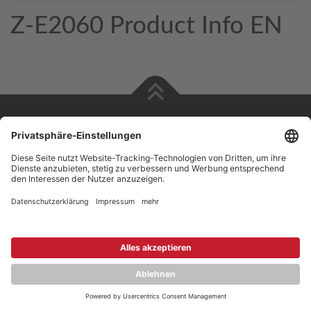
Z-E2060 Product Info EN
Copyright © 2026 ZENEC
Impressum
,
Legal notice
Datenschutz
,
Privacy policy
YouTube
,
Facebook
Dokumente zur Produktkonformität
,
Product Compliance
Documents