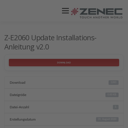
Menü
ZENEC
PRODUKTE
VIDEOS
Z-E2060 Update Installations-
Anleitung v2.0
STORES / HÄNDLER
SUPPORT
DOWNLOAD
Download
1283
Dateigröße
0.00 KB
Datei-Anzahl
1
Erstellungsdatum
31. August 2020