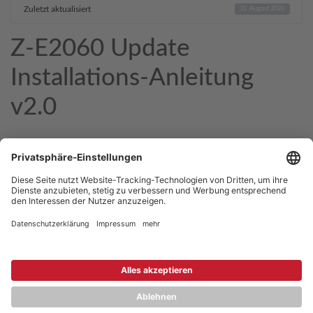
Zuletzt aktualisiert
31. August 2020
Z-E2060 Update
Installations-Anleitung
v2.0
Copyright © 2026 ZENEC
Impressum
,
Legal notice
Datenschutz
,
Privacy policy
YouTube
,
Facebook
Dokumente zur Produktkonformität
,
Product Compliance
Documents