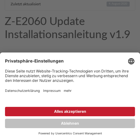
Zuletzt aktualisiert
4. August 2020
Z-E2060 Update
Installationsanleitung v1.9
Copyright © 2026 ZENEC
Impressum
,
Legal notice
Datenschutz
,
Privacy policy
YouTube
,
Facebook
Dokumente zur Produktkonformität
,
Product Compliance
Documents