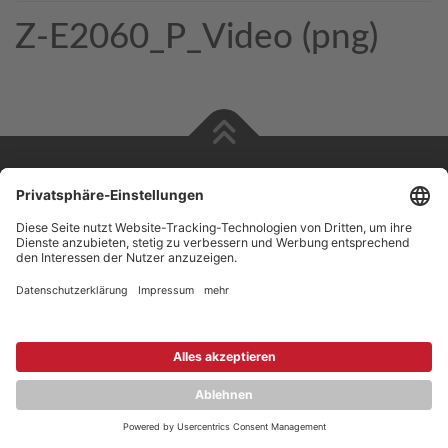
Z-E2060_P_Video (png)
Copyright © 2026 ZENEC
Impressum
,
Legal notice
Datenschutz
,
Privacy policy
YouTube
,
Facebook
Dokumente zur Produktkonformität
,
Product Compliance
Documents