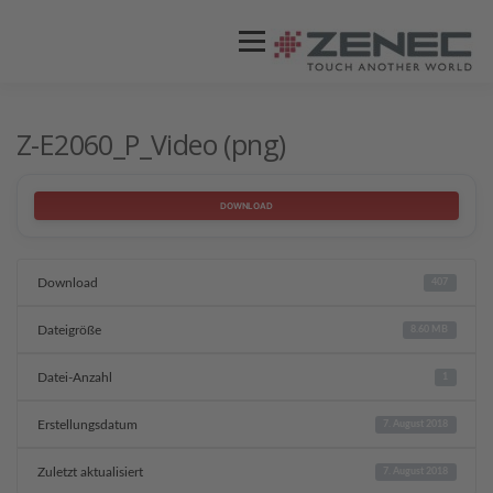
Menü
ZENEC
PRODUKTE
VIDEOS
Z-E2060_P_Video (png)
STORES / HÄNDLER
SUPPORT
DOWNLOAD
Download
407
Dateigröße
8.60 MB
Datei-Anzahl
1
Erstellungsdatum
7. August 2018
Zuletzt aktualisiert
7. August 2018