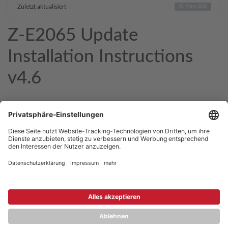
Zuletzt aktualisiert
30. März 2026
Z-E2065 Update
Installation Instructions
v4.6
Copyright © 2026 ZENEC
Impressum
,
Legal notice
Datenschutz
,
Privacy policy
YouTube
,
Facebook
Dokumente zur Produktkonformität
,
Product Compliance
Documents