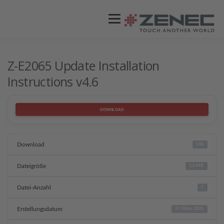
Menü
ZENEC
PRODUKTE
VIDEOS
Z-E2065 Update Installation
Instructions v4.6
STORES / HÄNDLER
SUPPORT
DOWNLOAD
Download
146
Dateigröße
1.6 MB
Datei-Anzahl
1
Erstellungsdatum
27. März 2026