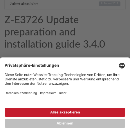
Zuletzt aktualisiert
8. August 2017
Z-E3726 Update
preparation and
installation guide 3.4.0
Copyright © 2026 ZENEC
Impressum
,
Legal notice
Datenschutz
,
Privacy policy
YouTube
,
Facebook
Dokumente zur Produktkonformität
,
Product Compliance
Documents