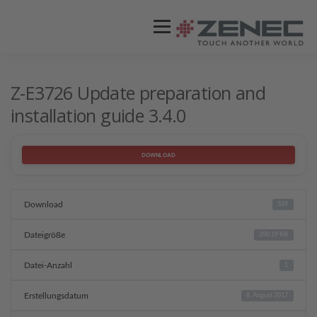
Menü
ZENEC
PRODUKTE
VIDEOS
Z-E3726 Update preparation and
installation guide 3.4.0
STORES / HÄNDLER
SUPPORT
DOWNLOAD
Download
329
Dateigröße
200.19 KB
Datei-Anzahl
1
Erstellungsdatum
8. August 2017