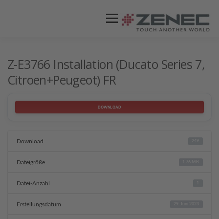
Menü
ZENEC
PRODUKTE
VIDEOS
Z-E3766 Installation (Ducato Series 7,
Citroen+Peugeot) FR
STORES / HÄNDLER
SUPPORT
DOWNLOAD
Download
249
Dateigröße
1.76 MB
Datei-Anzahl
1
Erstellungsdatum
29. Juni 2023