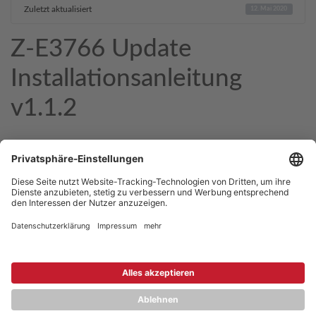
Zuletzt aktualisiert
12. Mai 2020
Z-E3766 Update
Installationsanleitung
v1.1.2
Copyright © 2026 ZENEC
Impressum
,
Legal notice
Datenschutz
,
Privacy policy
YouTube
,
Facebook
Dokumente zur Produktkonformität
,
Product Compliance
Documents