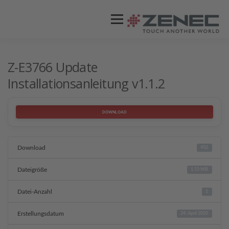
Menü
ZENEC
PRODUKTE
VIDEOS
Z-E3766 Update
Installationsanleitung v1.1.2
STORES / HÄNDLER
SUPPORT
DOWNLOAD
Download
452
Dateigröße
1.53 MB
Datei-Anzahl
1
Erstellungsdatum
24. April 2020