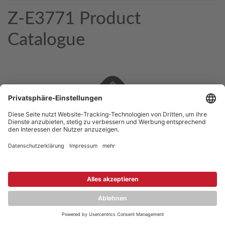
Z-E3771 Product
Catalogue
Copyright © 2026 ZENEC
Impressum
,
Legal notice
Datenschutz
,
Privacy policy
YouTube
,
Facebook
Dokumente zur Produktkonformität
,
Product Compliance
Documents