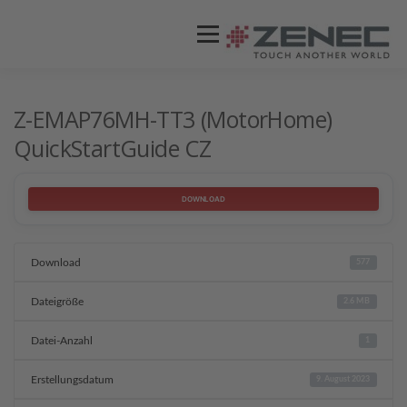
Menü
ZENEC
PRODUKTE
VIDEOS
Z-EMAP76MH-TT3 (MotorHome)
QuickStartGuide CZ
STORES / HÄNDLER
SUPPORT
DOWNLOAD
Download
577
Dateigröße
2.6 MB
Datei-Anzahl
1
Erstellungsdatum
9. August 2023