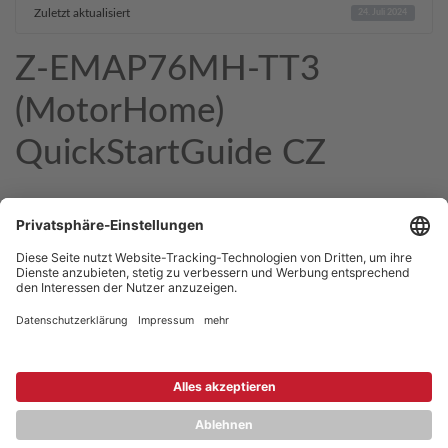
Zuletzt aktualisiert
24. Juli 2024
Z-EMAP76MH-TT3
(MotorHome)
QuickStartGuide CZ
Copyright © 2026 ZENEC
Impressum
,
Legal notice
Datenschutz
,
Privacy policy
YouTube
,
Facebook
Dokumente zur Produktkonformität
,
Product Compliance
Documents