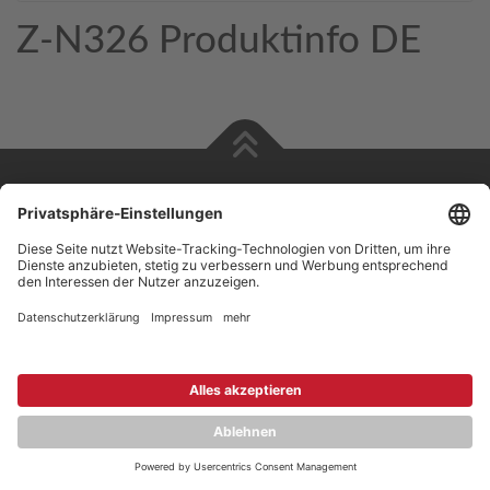
Z-N326 Produktinfo DE
Copyright © 2026 ZENEC
Impressum
,
Legal notice
Datenschutz
,
Privacy policy
YouTube
,
Facebook
Dokumente zur Produktkonformität
,
Product Compliance
Documents