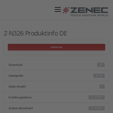
Menü
ZENEC
PRODUKTE
VIDEOS
Z-N326 Produktinfo DE
STORES / HÄNDLER
SUPPORT
DOWNLOAD
Download
110
Dateigröße
965 KB
Datei-Anzahl
1
Erstellungsdatum
15. Juli 2024
Zuletzt aktualisiert
15. Juli 2024