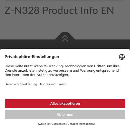
Z-N328 Product Info EN
Copyright © 2026 ZENEC
Impressum
,
Legal notice
Datenschutz
,
Privacy policy
YouTube
,
Facebook
Dokumente zur Produktkonformität
,
Product Compliance
Documents