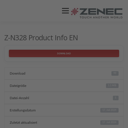
Menü
ZENEC
PRODUKTE
VIDEOS
Z-N328 Product Info EN
STORES / HÄNDLER
SUPPORT
DOWNLOAD
Download
99
Dateigröße
1.1 MB
Datei-Anzahl
1
Erstellungsdatum
17. Juli 2024
Zuletzt aktualisiert
17. Juli 2024