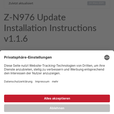
Zuletzt aktualisiert
14. März 2024
Z-N976 Update
Installation Instructions
v1.1.6
Copyright © 2026 ZENEC
Impressum
,
Legal notice
Datenschutz
,
Privacy policy
YouTube
,
Facebook
Dokumente zur Produktkonformität
,
Product Compliance
Documents