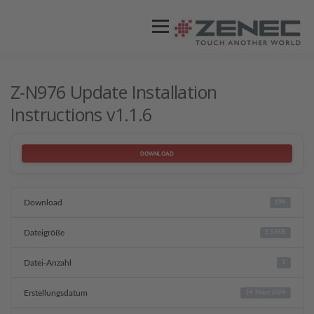
Menü
ZENEC
PRODUKTE
VIDEOS
Z-N976 Update Installation
Instructions v1.1.6
STORES / HÄNDLER
SUPPORT
DOWNLOAD
Download
194
Dateigröße
1.1 MB
Datei-Anzahl
1
Erstellungsdatum
14. März 2024