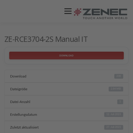
Menü
ZENEC
PRODUKTE
VIDEOS
ZE-RCE3704-2S Manual IT
STORES / HÄNDLER
SUPPORT
DOWNLOAD
Download
238
Dateigröße
2.84 MB
Datei-Anzahl
1
Erstellungsdatum
12. Juli 2023
Zuletzt aktualisiert
27. Juli 2023