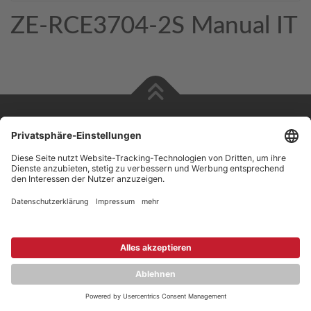
ZE-RCE3704-2S Manual IT
Copyright © 2026 ZENEC
Impressum
,
Legal notice
Datenschutz
,
Privacy policy
YouTube
,
Facebook
Dokumente zur Produktkonformität
,
Product Compliance
Documents