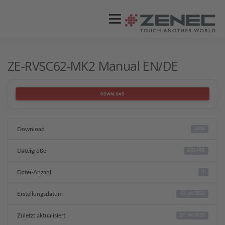
Menü
ZENEC
PRODUKTE
VIDEOS
ZE-RVSC62-MK2 Manual EN/DE
STORES / HÄNDLER
SUPPORT
DOWNLOAD
Download
1038
Dateigröße
2.06 MB
Datei-Anzahl
1
Erstellungsdatum
13. Juli 2023
Zuletzt aktualisiert
27. Juli 2023