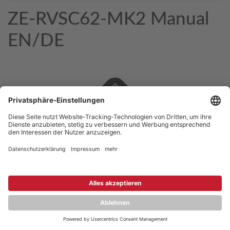
ZE-RVSC62-MK2 Manual
EN/DE
Copyright © 2026 ZENEC
Impressum
,
Legal notice
Datenschutz
,
Privacy policy
YouTube
,
Facebook
Dokumente zur Produktkonformität
,
Product Compliance
Documents