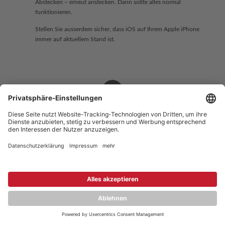
Abstecken – erneut anstecken. Dann sollte alles normal
funktionieren.
Stellen Sie ausserdem sicher, dass iOS auf Ihrem Apple iPhone
immer auf aktuellem Stand ist.
Copyright © 2026 ZENEC
Impressum
,
Legal notice
Datenschutz
,
Privacy policy
YouTube
,
Facebook
Dokumente zur Produktkonformität
,
Product Compliance
Documents