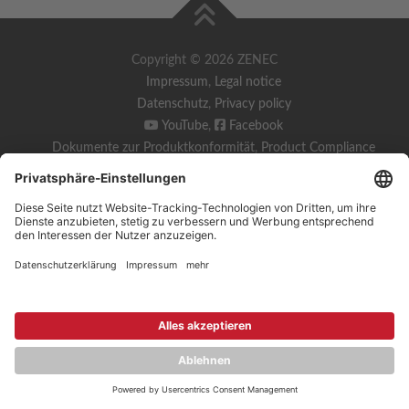
Copyright © 2026 ZENEC
Impressum
,
Legal notice
Datenschutz
,
Privacy policy
YouTube
,
Facebook
Dokumente zur Produktkonformität
,
Product Compliance
Documents