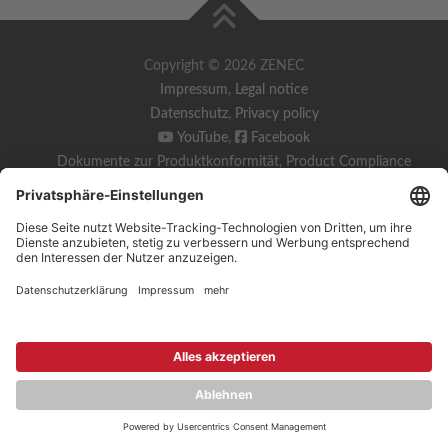
Copyright © 2026 ZENEC
Impressum
,
Legal notice
Datenschutz
,
Privacy policy
YouTube
,
Facebook
Dokumente zur Produktkonformität
,
Product Compliance
Documents