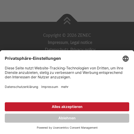
Copyright © 2026 ZENEC
Impressum
,
Legal notice
Datenschutz
,
Privacy policy
YouTube
,
Facebook
Dokumente zur Produktkonformität
,
Product Compliance
Documents