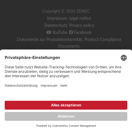
Copyright © 2026 ZENEC
Impressum
,
Legal notice
Datenschutz
,
Privacy policy
YouTube
,
Facebook
Dokumente zur Produktkonformität
,
Product Compliance
Documents