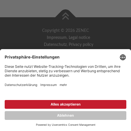
Copyright © 2026 ZENEC
Impressum
,
Legal notice
Datenschutz
,
Privacy policy
YouTube
,
Facebook
Dokumente zur Produktkonformität
,
Product Compliance
Documents