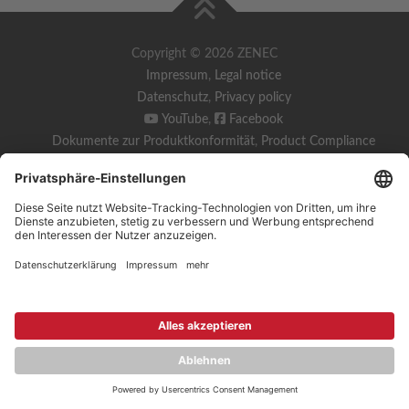
Copyright © 2026 ZENEC
Impressum
,
Legal notice
Datenschutz
,
Privacy policy
YouTube
,
Facebook
Dokumente zur Produktkonformität
,
Product Compliance
Documents