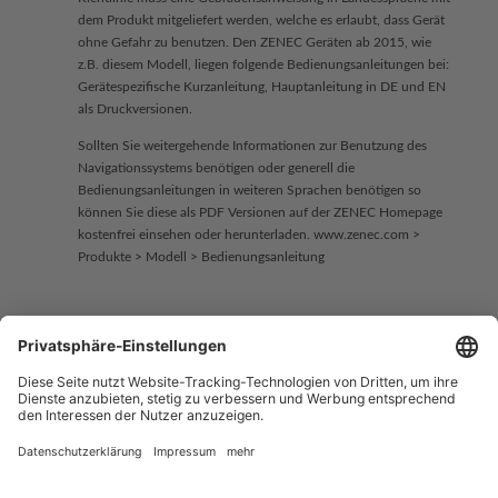
dem Produkt mitgeliefert werden, welche es erlaubt, dass Gerät
ohne Gefahr zu benutzen. Den ZENEC Geräten ab 2015, wie
z.B. diesem Modell, liegen folgende Bedienungsanleitungen bei:
Gerätespezifische Kurzanleitung, Hauptanleitung in DE und EN
als Druckversionen.
Sollten Sie weitergehende Informationen zur Benutzung des
Navigationssystems benötigen oder generell die
Bedienungsanleitungen in weiteren Sprachen benötigen so
können Sie diese als PDF Versionen auf der ZENEC Homepage
kostenfrei einsehen oder herunterladen. www.zenec.com >
Produkte > Modell > Bedienungsanleitung
Copyright © 2026 ZENEC
Impressum
,
Legal notice
Datenschutz
,
Privacy policy