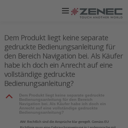
Menü
ZENEC
PRODUKTE
VIDEOS
Dem Produkt liegt keine separate
gedruckte Bedienungsanleitung für
den Bereich Navigation bei. Als Käufer
STORES / HÄNDLER
SUPPORT
habe ich doch ein Anrecht auf eine
vollständige gedruckte
Bedienungsanleitung?
B
Dem Produkt liegt keine separate gedruckte
Bedienungsanleitung für den Bereich
Navigation bei. Als Käufer habe ich doch ein
Anrecht auf eine vollständige gedruckte
Bedienungsanleitung?
AW: Rechtlich sind die Ansprüche klar geregelt. Gemäss EU
Richtlinie muss eine Gebrauchsanweisung in Landessprache mit