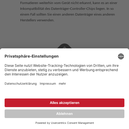
Formatieren weiterhin vom Gerät nicht erkannt, kann es an einer
Inkompatibilität des Datenträger-Controller-Chips liegen. In so
einem Fall sollten Sie einen anderen Datenträger eines anderen
Herstellers verwenden.
Copyright © 2026 ZENEC
Impressum
,
Legal notice
Datenschutz
,
Privacy policy
YouTube
,
Facebook
Dokumente zur Produktkonformität
,
Product Compliance
Documents