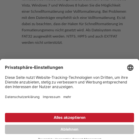
Vista, Windows 7 und Windows 8 haben Sie die Möglichkeit
einer Schnellformatierung oder Vollformatierung. Bei Problemen
mit dem Datenträger empfiehlt sich eine Vollformatierung. Es ist
dabei zu beachten, dass der Haken für Schnellformatierung im
Formatierungsmenu nicht gesetzt wird. Als Dateisystem muss
FAT32 ausgewählt werden. NTFS, HPFS und auch EXTFAT
werden nicht unterstützt.
Copyright © 2026 ZENEC
Impressum
,
Legal notice
Datenschutz
,
Privacy policy
YouTube
,
Facebook
Dokumente zur Produktkonformität
,
Product Compliance
Documents