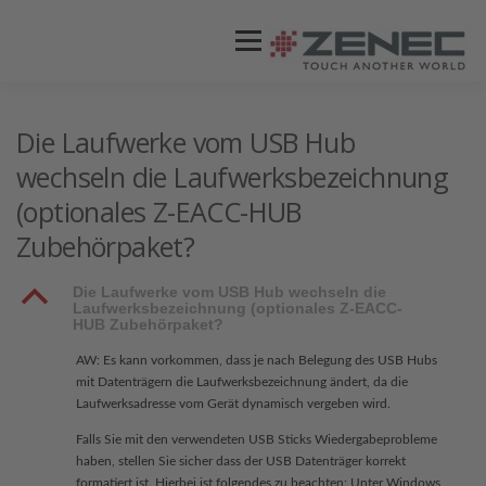
Menü
ZENEC
PRODUKTE
VIDEOS
Die Laufwerke vom USB Hub
wechseln die Laufwerksbezeichnung
(optionales Z-EACC-HUB
STORES / HÄNDLER
SUPPORT
Zubehörpaket?
B
Die Laufwerke vom USB Hub wechseln die
Laufwerksbezeichnung (optionales Z-EACC-
HUB Zubehörpaket?
AW: Es kann vorkommen, dass je nach Belegung des USB Hubs
mit Datenträgern die Laufwerksbezeichnung ändert, da die
Laufwerksadresse vom Gerät dynamisch vergeben wird.
Falls Sie mit den verwendeten USB Sticks Wiedergabeprobleme
haben, stellen Sie sicher dass der USB Datenträger korrekt
formatiert ist. Hierbei ist folgendes zu beachten: Unter Windows