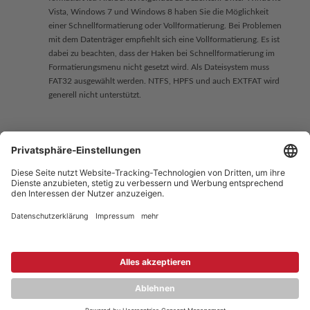
Vista, Windows 7 und Windows 8 haben Sie die Möglichkeit
einer Schnellformatierung oder Vollformatierung. Bei Problemen
mit dem Datenträger empfiehlt sich eine Vollformatierung. Es ist
dabei zu beachten, dass der Haken bei Schnellformatierung im
Formatierungsmenu nicht gesetzt wird. Als Dateisystem muss
FAT32 ausgewählt werden. NTFS, HPFS und auch EXTFAT wird
generell nicht unterstützt.
Copyright © 2026 ZENEC
Impressum
,
Legal notice
Datenschutz
,
Privacy policy
YouTube
,
Facebook
Dokumente zur Produktkonformität
,
Product Compliance
Documents