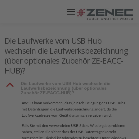
Menü
ZENEC
PRODUKTE
VIDEOS
Die Laufwerke vom USB Hub
wechseln die Laufwerksbezeichnung
(über optionales Zubehör ZE-EACC-
STORES / HÄNDLER
SUPPORT
HUB)?
B
Die Laufwerke vom USB Hub wechseln die
Laufwerksbezeichnung (über optionales
Zubehör ZE-EACC-HUB)?
AW: Es kann vorkommen, dass je nach Belegung des USB Hubs
mit Datenträgern die Laufwerksbezeichnung ändert, da die
Laufwerksadresse vom Gerät dynamisch vergeben wird.
Falls Sie mit den verwendeten USB Sticks Wiedergabeprobleme
haben, stellen Sie sicher dass der USB Datenträger korrekt
formatiert ist. Hierbei ist folgendes zu beachten: Unter Windows