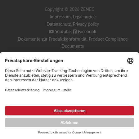
Copyright © 2026 ZENEC
Impressum
,
Legal notice
Datenschutz
,
Privacy policy
YouTube
,
Facebook
Dokumente zur Produktkonformität
,
Product Compliance
Documents