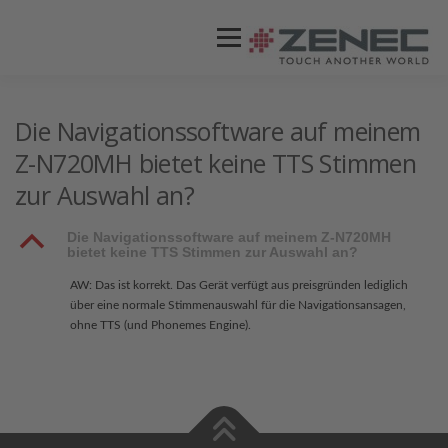
Menü
ZENEC
PRODUKTE
VIDEOS
Die Navigationssoftware auf meinem
Z-N720MH bietet keine TTS Stimmen
zur Auswahl an?
STORES / HÄNDLER
SUPPORT
B
Die Navigationssoftware auf meinem Z-N720MH
bietet keine TTS Stimmen zur Auswahl an?
AW: Das ist korrekt. Das Gerät verfügt aus preisgründen lediglich
über eine normale Stimmenauswahl für die Navigationsansagen,
ohne TTS (und Phonemes Engine).