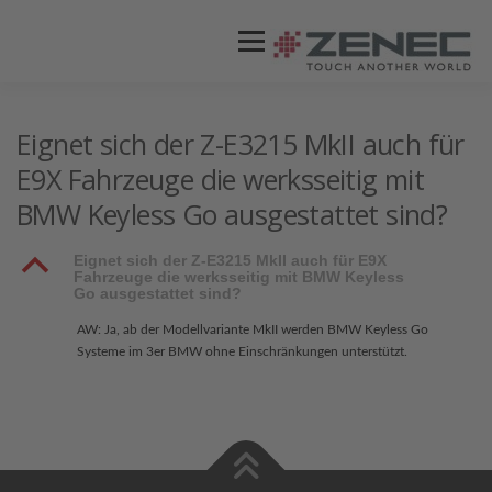
Menü
ZENEC
PRODUKTE
VIDEOS
Eignet sich der Z-E3215 MkII auch für
E9X Fahrzeuge die werksseitig mit
BMW Keyless Go ausgestattet sind?
STORES / HÄNDLER
SUPPORT
B
Eignet sich der Z-E3215 MkII auch für E9X
Fahrzeuge die werksseitig mit BMW Keyless
Go ausgestattet sind?
AW: Ja, ab der Modellvariante MkII werden BMW Keyless Go
Systeme im 3er BMW ohne Einschränkungen unterstützt.