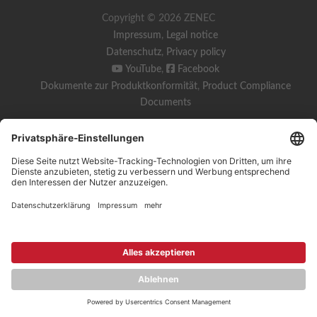
Copyright © 2026 ZENEC
Impressum
,
Legal notice
Datenschutz
,
Privacy policy
YouTube
,
Facebook
Dokumente zur Produktkonformität
,
Product Compliance
Documents