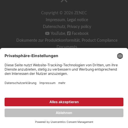
Copyright © 2026 ZENEC
Impressum
,
Legal notice
Datenschutz
,
Privacy policy
YouTube
,
Facebook
Dokumente zur Produktkonformität
,
Product Compliance
Documents