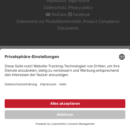
Impressum
,
Legal notice
Datenschutz
,
Privacy policy
YouTube
,
Facebook
Dokumente zur Produktkonformität
,
Product Compliance
Documents