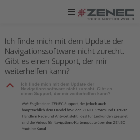
Menü
ZENEC
PRODUKTE
VIDEOS
Ich finde mich mit dem Update der
Navigationssoftware nicht zurecht.
Gibt es einen Support, der mir
STORES / HÄNDLER
SUPPORT
weiterhelfen kann?
B
Ich finde mich mit dem Update der
Navigationssoftware nicht zurecht. Gibt es
einen Support, der mir weiterhelfen kann?
AW: Es gibt einen ZENEC Support, der jedoch auch
hauptsächlich dem Handel bzw. den ZENEC Stores und Caravan
Händlern Rede und Antwort steht. Ideal für Endkunden geeignet
sind die Videos für Navigations-Kartenupdate über den ZENEC
Youtube Kanal