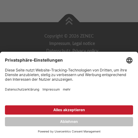
Copyright © 2026 ZENEC
Impressum
,
Legal notice
Datenschutz
,
Privacy policy
YouTube
,
Facebook
Dokumente zur Produktkonformität
,
Product Compliance
Documents