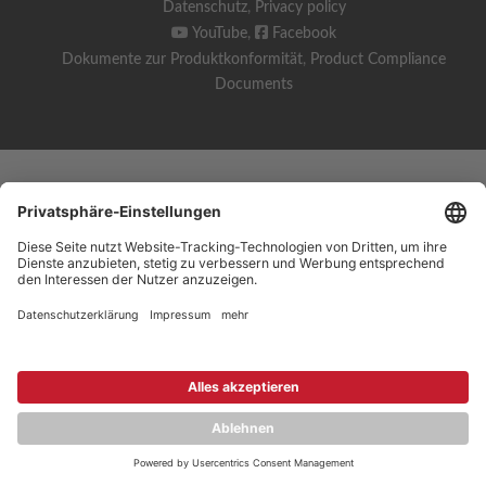
Datenschutz
,
Privacy policy
YouTube
,
Facebook
Dokumente zur Produktkonformität
,
Product Compliance
Documents