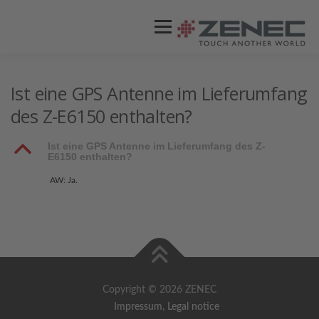
Menü
ZENEC
PRODUKTE
VIDEOS
Ist eine GPS Antenne im Lieferumfang
des Z-E6150 enthalten?
STORES / HÄNDLER
SUPPORT
B
Ist eine GPS Antenne im Lieferumfang des Z-
E6150 enthalten?
AW: Ja.
Copyright © 2026 ZENEC
Impressum
,
Legal notice