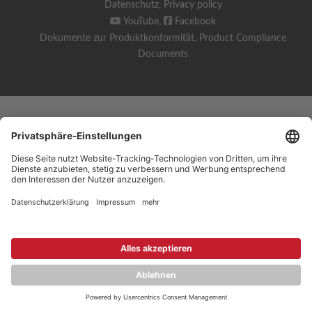
Datenschutz
,
Privacy policy
YouTube
,
Facebook
Dokumente zur Produktkonformität
,
Product Compliance
Documents