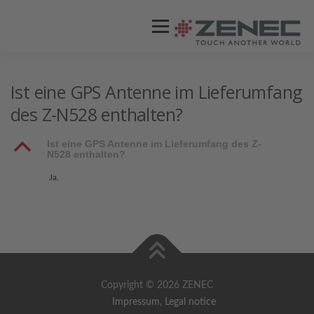
Menü
ZENEC
PRODUKTE
VIDEOS
Ist eine GPS Antenne im Lieferumfang
des Z-N528 enthalten?
STORES / HÄNDLER
SUPPORT
B
Ist eine GPS Antenne im Lieferumfang des Z-
N528 enthalten?
Ja.
Copyright © 2026 ZENEC
Impressum
,
Legal notice