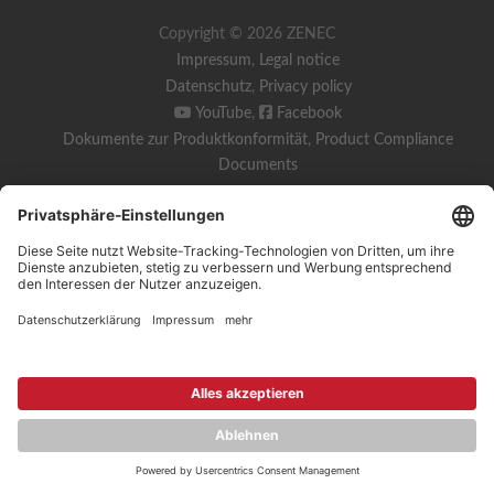
Copyright © 2026 ZENEC
Impressum
,
Legal notice
Datenschutz
,
Privacy policy
YouTube
,
Facebook
Dokumente zur Produktkonformität
,
Product Compliance
Documents