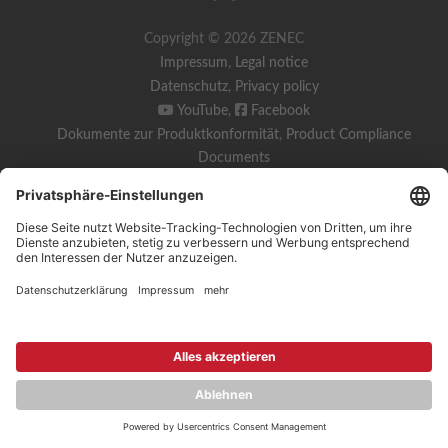
Copyright © 2026 ZENEC
Impressum
,
Legal notice
Datenschutz
,
Privacy policy
YouTube
,
Facebook
Dokumente zur Produktkonformität
,
Product Compliance
Documents