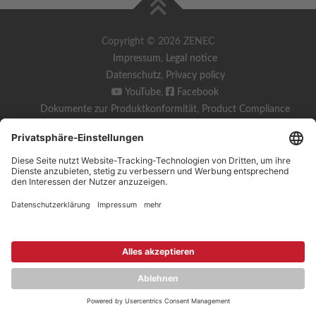
Copyright © 2026 ZENEC
Impressum
,
Legal notice
Datenschutz
,
Privacy policy
YouTube
,
Facebook
Dokumente zur Produktkonformität
,
Product Compliance
Documents