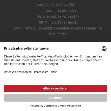
Copyright © 2026 ZENEC
Impressum
,
Legal notice
Datenschutz
,
Privacy policy
YouTube
,
Facebook
Dokumente zur Produktkonformität
,
Product Compliance
Documents