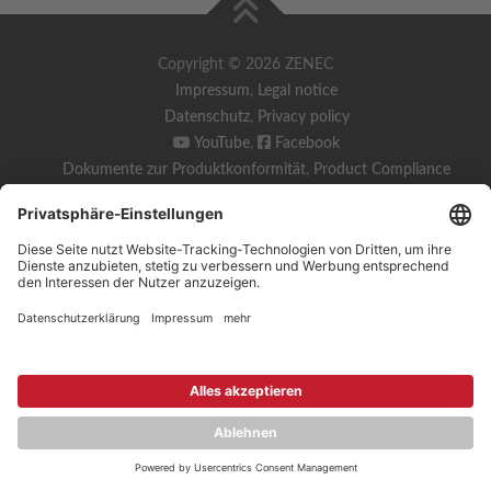
Copyright © 2026 ZENEC
Impressum
,
Legal notice
Datenschutz
,
Privacy policy
YouTube
,
Facebook
Dokumente zur Produktkonformität
,
Product Compliance
Documents